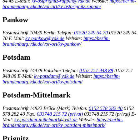
64 45
E-Mail:
kv-ostprignitz-ruppin@vdk.de
Website:
https://berlin-
brandenburg.vdk.de/vor-ort/kv-ostprignitz-ruppin/
Pankow
Postanschrift
10439 Berlin
Telefon:
01520 249 54 70
01520 249 54
70
E-Mail:
kv-pankow@vdk.de
Website:
https://berlin-
brandenburg.vdk.de/vor-ort/kv-pankow/
Potsdam
Postanschrift
14478 Potsdam
Telefon:
0157 751 948 88
0157 751
948 88
E-Mail:
kv-potsdam@vdk.de
Website:
https://berlin-
brandenburg.vdk.de/vor-ort/kv-potsdam/
Potsdam-Mittelmark
Postanschrift
14822 Brück (Mark)
Telefon:
0152 578 282 40
0152
578 282 40
Fax:
033748 215 72 (privat)
033748 215 72 (privat)
E-
Mail:
kv-potsdam-mittelmark@vdk.de
Website:
https://berlin-
brandenburg.vdk.de/vor-ort/kv-potsdam-mittelmark/
Prignitz