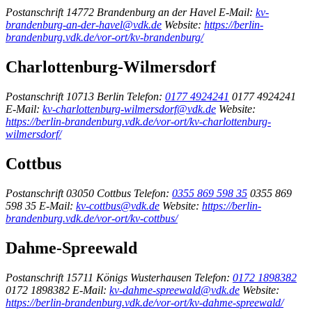
Postanschrift
14772 Brandenburg an der Havel
E-Mail:
kv-
brandenburg-an-der-havel@vdk.de
Website:
https://berlin-
brandenburg.vdk.de/vor-ort/kv-brandenburg/
Charlottenburg-Wilmersdorf
Postanschrift
10713 Berlin
Telefon:
0177 4924241
0177 4924241
E-Mail:
kv-charlottenburg-wilmersdorf@vdk.de
Website:
https://berlin-brandenburg.vdk.de/vor-ort/kv-charlottenburg-
wilmersdorf/
Cottbus
Postanschrift
03050 Cottbus
Telefon:
0355 869 598 35
0355 869
598 35
E-Mail:
kv-cottbus@vdk.de
Website:
https://berlin-
brandenburg.vdk.de/vor-ort/kv-cottbus/
Dahme-Spreewald
Postanschrift
15711 Königs Wusterhausen
Telefon:
0172 1898382
0172 1898382
E-Mail:
kv-dahme-spreewald@vdk.de
Website:
https://berlin-brandenburg.vdk.de/vor-ort/kv-dahme-spreewald/