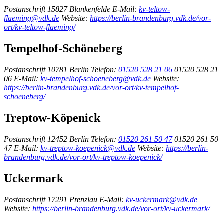
Postanschrift
15827 Blankenfelde
E-Mail:
kv-teltow-
flaeming@vdk.de
Website:
https://berlin-brandenburg.vdk.de/vor-
ort/kv-teltow-flaeming/
Tempelhof-Schöneberg
Postanschrift
10781 Berlin
Telefon:
01520 528 21 06
01520 528 21
06
E-Mail:
kv-tempelhof-schoeneberg@vdk.de
Website:
https://berlin-brandenburg.vdk.de/vor-ort/kv-tempelhof-
schoeneberg/
Treptow-Köpenick
Postanschrift
12452 Berlin
Telefon:
01520 261 50 47
01520 261 50
47
E-Mail:
kv-treptow-koepenick@vdk.de
Website:
https://berlin-
brandenburg.vdk.de/vor-ort/kv-treptow-koepenick/
Uckermark
Postanschrift
17291 Prenzlau
E-Mail:
kv-uckermark@vdk.de
Website:
https://berlin-brandenburg.vdk.de/vor-ort/kv-uckermark/