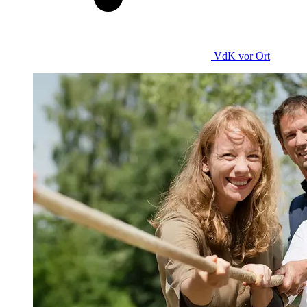
VdK
vor Ort