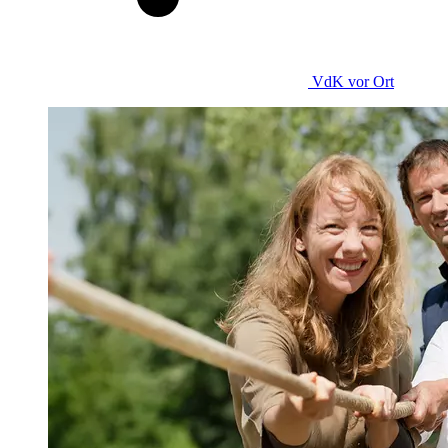
VdK
vor Ort