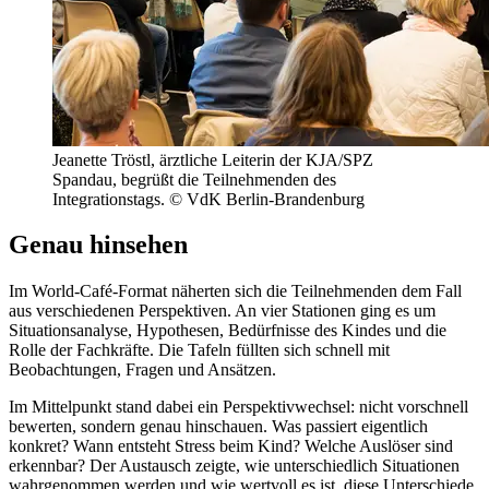
Jeanette Tröstl, ärztliche Leiterin der KJA/SPZ
Spandau, begrüßt die Teilnehmenden des
Integrationstags. © VdK Berlin-Brandenburg
Genau hinsehen
Im World-Café-Format näherten sich die Teilnehmenden dem Fall
aus verschiedenen Perspektiven. An vier Stationen ging es um
Situationsanalyse, Hypothesen, Bedürfnisse des Kindes und die
Rolle der Fachkräfte. Die Tafeln füllten sich schnell mit
Beobachtungen, Fragen und Ansätzen.
Im Mittelpunkt stand dabei ein Perspektivwechsel: nicht vorschnell
bewerten, sondern genau hinschauen. Was passiert eigentlich
konkret? Wann entsteht Stress beim Kind? Welche Auslöser sind
erkennbar? Der Austausch zeigte, wie unterschiedlich Situationen
wahrgenommen werden und wie wertvoll es ist, diese Unterschiede