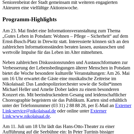
Seniorenbeirat der Stadt gemeinsam mit weiteren engagierten
Akteuren eine vielfältige Aktionswoche.
Programm-Highlights
Am 23. Mai findet eine Informationsveranstaltung zum Thema
„Gutes Leben in Potsdam: Wohnen – Pflege – Sicherheit“ auf dem
Ernst-Busch-Platz in Drewitz statt. Interessierte können sich an den
zahlreichen Informationsständen beraten lassen, austauschen und
wertvolle Impulse für das Leben im Alter mitnehmen.
Neben zahlreichen Diskussionsrunden und Austauschformaten zur
Verbesserung der Lebensbedingungen älterer Menschen in Potsdam
bietet die Woche besondere kulturelle Veranstaltungen: Am 26. Mai
um 16 Uhr erwartet die Gäste eine musikalische Zeitreise im
Nikolaisaal: Das Landespolizeiorchester sowie die Solist*innen
Michael Heller und Amelie Dober laden zu einem besonderen
Konzert ein. Mit beeindruckendem Gesang und leidenschaftlicher
Choreographie begeistern sie das Publikum. Karten sind erhältlich
unter der Telefonnummer (03 31) 2 88 88 28, per E-Mail an
Externer
Link:
service
@
nikolaisaal.de
oder online unter
Externer
Link:
www.nikolaisaal.de
.
Am 11. Juli um 18 Uhr lädt das Hans-Otto-Theater zu einer
Aufführung auf die Seebühne ein: In Peter Turrinis bissiger