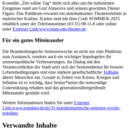
Komödie „Der tollste Tag“ dreht sich alles um die turbulenten
Ereignisse rund um Graf Almaviva und seinem gewitzten Diener
Figaro. Das Publikum erwartet ein unterhaltsames Theatererlebnis in
malerischer Kulisse. Karten sind mit dem Code SOMMER-2025
erhältlich unter der Telefonnummer (03 31) 98 11-8 oder online
unter
Externer Link:
www.hans-otto-theater.de
.
Für ein gutes Miteinander
Die Brandenburgische Seniorenwoche ist nicht nur eine Plattform
zum Austausch, sondern auch ein wichtiger Impulsgeber für
seniorenpolitische Verbesserungen. Im Dialog mit den
Verantwortlichen der Stadt setzt sich der Seniorenbeirat für bessere
Lebensbedingungen und eine stärkere gesellschaftliche
Teilhabe
älterer Menschen ein. Gerade in Zeiten von Krisen, Kriegen und
Inflation ist es wichtig, dass Senior*innen die notwendige
Unterstützung erhalten und das generationsübergreifende
Miteinander gestärkt wird.
Weitere Informationen finden Sie unter
Externer
Link:
www.potsdam.de/de/31-brandenburgische-senioren woche-
potsdam
Verwandte Inhalte